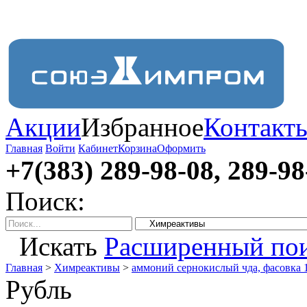
Акции
Избранное
Контакт
Главная
Войти
Кабинет
Корзина
Оформить
+7(383) 289-98-08, 289-98
Поиск:
Искать
Расширенный по
Главная
>
Химреактивы
>
аммоний сернокислый чда, фасовка 1
Рубль