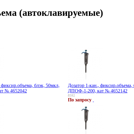
ъема (автоклавируемые)
, фиксир.объема, блэк, 50мкл,
Дозатор 1-кан., фиксир.объема, 
ат № 4652042
ДПОФ-1-200, кат № 4652142
8592
По запросу