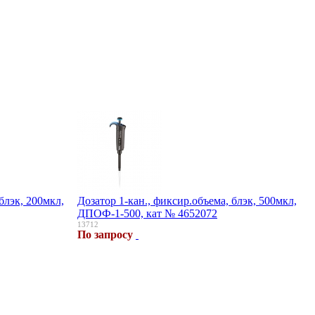
блэк, 200мкл,
Дозатор 1-кан., фиксир.объема, блэк, 500мкл,
ДПОФ-1-500, кат № 4652072
13712
По запросу