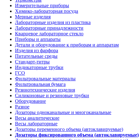
Измерительные приборы
Химико-лабораторная посуда
Мерные изделия
Лабораторные изделия из пластика
Лабораторные принадлежности
Кварцевое лабораторное стекло
Приборы и аппараты
Детали и оборудование к приборам и аппаратам
Изделия из фарфора
Питательные среды
Стандарт-титры
Индикаторные трубки
ГСО
Фильтровальные материалы
Фильтровальная бумага
Резинотехнические изделия
Силиконовые и резиновые трубки
Оборудование
Разное
Дозаторы одноканальные и многоканальные
Весы аналитические
Весы лабораторные
Дозаторы переменного объема (автоклавируемые)
Дозаторы фиксированного объема (автоклавируемые)