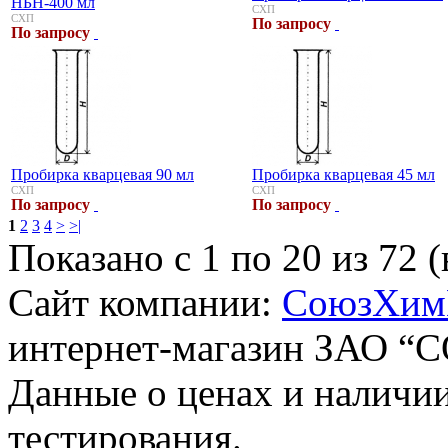
НБН-400 мл
СХП
СХП
По запросу
По запросу
Пробирка кварцевая 90 мл
Пробирка кварцевая 45 мл
СХП
СХП
По запросу
По запросу
1
2
3
4
>
>|
Показано с 1 по 20 из 72 (
Сайт компании:
СоюзХим
интернет-магазин ЗАО
Данные о ценах и наличии
тестирования.